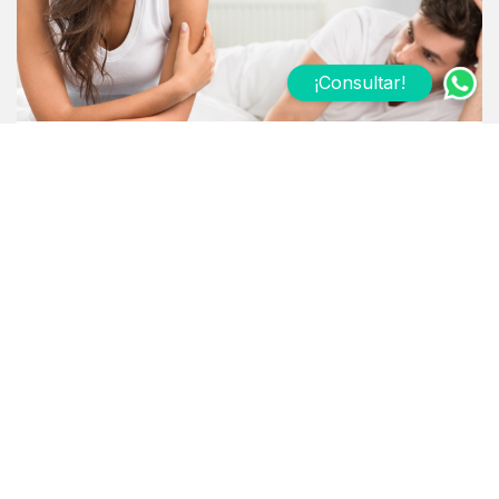
¡Consultar!
30.11.2022
Tratamiento del Vaginismo: un
problema con solución
Causas del vaginismo: S. Kaplan (1974) afirmaba que el
vaginismo es una respuesta fóbica. La ...
Leer más