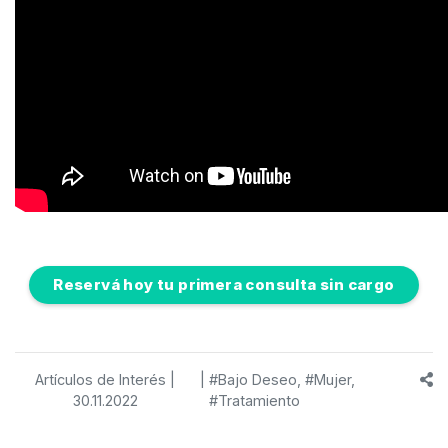
Reservá hoy tu primera consulta sin cargo
Artículos de Interés
|
|
#Bajo Deseo,
#Mujer,
30.11.2022
#Tratamiento